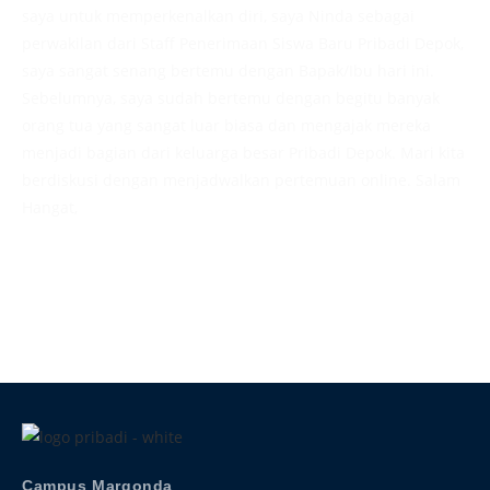
saya untuk memperkenalkan diri, saya Ninda sebagai
perwakilan dari Staff Penerimaan Siswa Baru Pribadi Depok,
saya sangat senang bertemu dengan Bapak/Ibu hari ini.
Sebelumnya, saya sudah bertemu dengan begitu banyak
orang tua yang sangat luar biasa dan mengajak mereka
menjadi bagian dari keluarga besar Pribadi Depok. Mari kita
berdiskusi dengan menjadwalkan pertemuan online. Salam
Hangat,
Admission
Campus Margonda