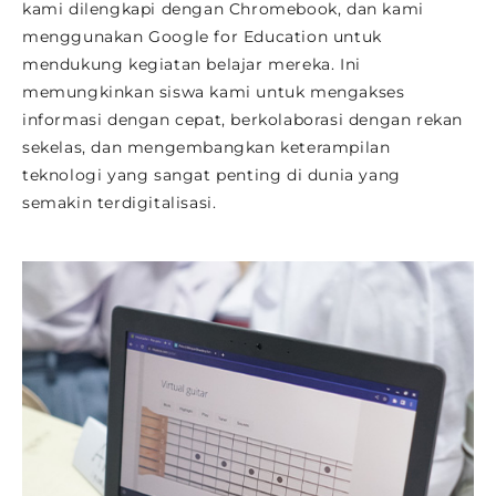
kami dilengkapi dengan Chromebook, dan kami
menggunakan Google for Education untuk
mendukung kegiatan belajar mereka. Ini
memungkinkan siswa kami untuk mengakses
informasi dengan cepat, berkolaborasi dengan rekan
sekelas, dan mengembangkan keterampilan
teknologi yang sangat penting di dunia yang
semakin terdigitalisasi.