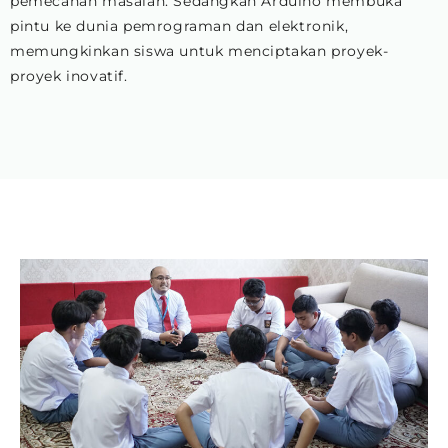
pemecahan masalah. Sedangkan Arduino membuka
pintu ke dunia pemrograman dan elektronik,
memungkinkan siswa untuk menciptakan proyek-
proyek inovatif.