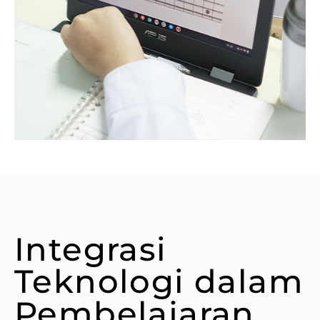
Integrasi
Teknologi dalam
Pembelajaran