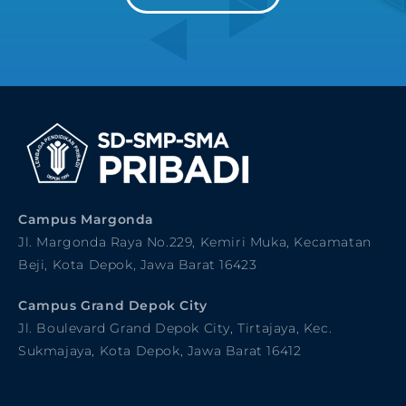
Campus Margonda
Jl. Margonda Raya No.229, Kemiri Muka, Kecamatan
Beji, Kota Depok, Jawa Barat 16423
Campus Grand Depok City
Jl. Boulevard Grand Depok City, Tirtajaya, Kec.
Sukmajaya, Kota Depok, Jawa Barat 16412