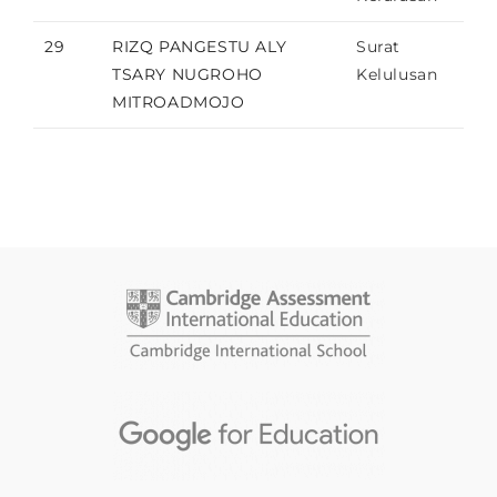
29
RIZQ PANGESTU ALY
Surat
TSARY NUGROHO
Kelulusan
MITROADMOJO