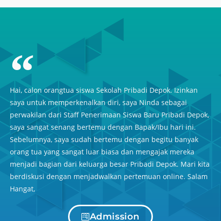
Hai, calon orangtua siswa Sekolah Pribadi Depok. Izinkan
saya untuk memperkenalkan diri, saya Ninda sebagai
perwakilan dari Staff Penerimaan Siswa Baru Pribadi Depok,
saya sangat senang bertemu dengan Bapak/Ibu hari ini.
Sebelumnya, saya sudah bertemu dengan begitu banyak
orang tua yang sangat luar biasa dan mengajak mereka
menjadi bagian dari keluarga besar Pribadi Depok. Mari kita
berdiskusi dengan menjadwalkan pertemuan online. Salam
Hangat,
Admission