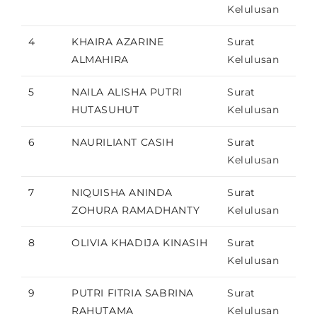
Kelulusan
4
KHAIRA AZARINE
Surat
ALMAHIRA
Kelulusan
5
NAILA ALISHA PUTRI
Surat
HUTASUHUT
Kelulusan
6
NAURILIANT CASIH
Surat
Kelulusan
7
NIQUISHA ANINDA
Surat
ZOHURA RAMADHANTY
Kelulusan
8
OLIVIA KHADIJA KINASIH
Surat
Kelulusan
9
PUTRI FITRIA SABRINA
Surat
RAHUTAMA
Kelulusan