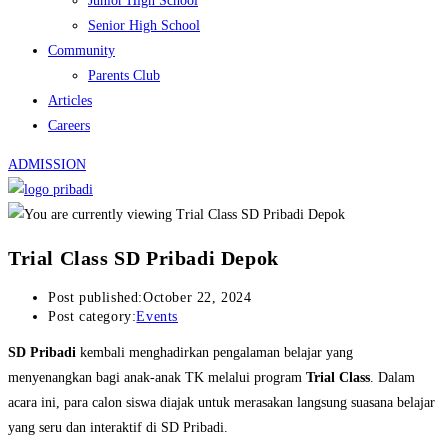
Junior High School
Senior High School
Community
Parents Club
Articles
Careers
ADMISSION
Trial Class SD Pribadi Depok
Post published:
October 22, 2024
Post category:
Events
SD Pribadi
kembali menghadirkan pengalaman belajar yang
menyenangkan bagi anak-anak TK melalui program
Trial Class
. Dalam
acara ini, para calon siswa diajak untuk merasakan langsung suasana belajar
yang seru dan interaktif di SD Pribadi.