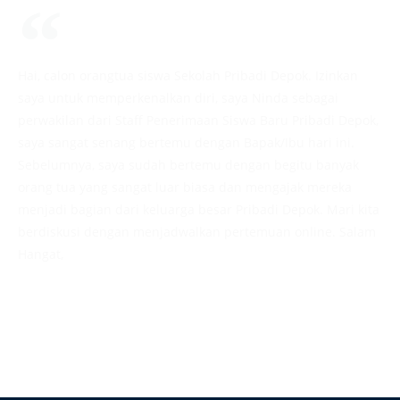
Hai, calon orangtua siswa Sekolah Pribadi Depok. Izinkan
saya untuk memperkenalkan diri, saya Ninda sebagai
perwakilan dari Staff Penerimaan Siswa Baru Pribadi Depok,
saya sangat senang bertemu dengan Bapak/Ibu hari ini.
Sebelumnya, saya sudah bertemu dengan begitu banyak
orang tua yang sangat luar biasa dan mengajak mereka
menjadi bagian dari keluarga besar Pribadi Depok. Mari kita
berdiskusi dengan menjadwalkan pertemuan online. Salam
Hangat,
Admission